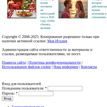
нужно
которые
поставить
действитель
на
нужны
новогодний
мужчинам в
стол в 2026
отношениях
году, чтобы
сбылись
желания
Copyright © 2008-2025. Копирование разрешено только при
наличии активной ссылки:
Моя Италия
Администрация сайта ответственности за материалы и
ссылки, размещаемые пользователями, не несет.
Правила сайта
|
Политика конфиденциальности
|
Использование файлов cookie
|
Наш информер
|
Контакты
Вход для пользователей
Псевдоним пользователя:
*
Пароль:
*
Зарегистрироваться