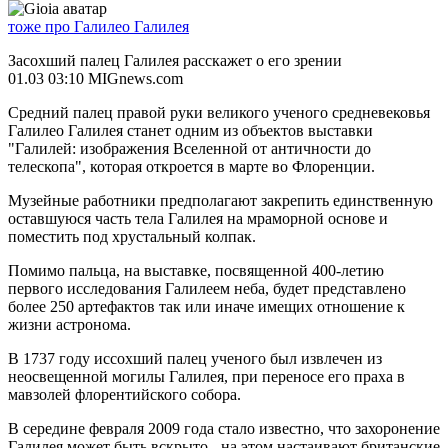
тоже про Галилео Галилея
Засохший палец Галилея расскажет о его зрении
01.03 03:10 MIGnews.com
Средний палец правой руки великого ученого средневековья
Галилео Галилея станет одним из объектов выставки
"Галилей: изображения Вселенной от античности до
телескопа", которая откроется в марте во Флоренции.
Музейные работники предполагают закрепить единственную
оставшуюся часть тела Галилея на мраморной основе и
поместить под хрустальный колпак.
Помимо пальца, на выставке, посвященной 400-летию
первого исследования Галилеем неба, будет представлено
более 250 артефактов так или иначе имещих отношение к
жизни астронома.
В 1737 году иссохший палец ученого был извлечен из
неосвещенной могилы Галилея, при переносе его праха в
мавзолей флорентийского собора.
В середине февраля 2009 года стало известно, что захоронение
Галилея может быть вскрыто - на этом настаивают британские