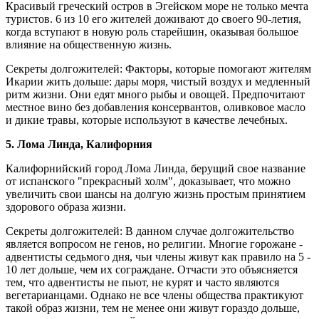
Красивый греческий остров в Эгейском море не только мечта
туристов. 6 из 10 его жителей доживают до своего 90-летия,
когда вступают в новую роль старейшин, оказывая большое
влияние на общественную жизнь.
Секреты долгожителей: Факторы, которые помогают жителям
Икарии жить дольше: дары моря, чистый воздух и медленный
ритм жизни. Они едят много рыбы и овощей. Предпочитают
местное вино без добавления консервантов, оливковое масло
и дикие травы, которые используют в качестве лечебных.
5. Лома Линда, Калифорния
Калифорнийский город Лома Линда, берущий свое название
от испанского "прекрасный холм", доказывает, что можно
увеличить свои шансы на долгую жизнь простым принятием
здорового образа жизни.
Секреты долгожителей: В данном случае долгожительство
является вопросом не генов, но религии. Многие горожане -
адвентисты седьмого дня, чьи члены живут как правило на 5 -
10 лет дольше, чем их сограждане. Отчасти это объясняется
тем, что адвентисты не пьют, не курят и часто являются
вегетарианцами. Однако не все члены общества практикуют
такой образ жизни, тем не менее они живут гораздо дольше,