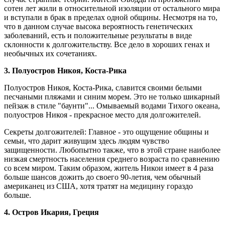
сотен лет жили в относительной изоляции от остального мира
и вступали в брак в пределах одной общины. Несмотря на то,
что в данном случае высока вероятность генетических
заболеваний, есть и положительные результаты в виде
склонности к долгожительству. Все дело в хороших генах и
необычных их сочетаниях.
3. Полуостров Никоя, Коста-Рика
Полуостров Никоя, Коста-Рика, славится своими белыми
песчаными пляжами и синим морем. Это не только шикарный
пейзаж в стиле "баунти"... Омываемый водами Тихого океана,
полуостров Никоя - прекрасное место для долгожителей.
Секреты долгожителей: Главное - это ощущение общины и
семьи, что дарит живущим здесь людям чувство
защищенности. Любопытно также, что в этой стране наиболее
низкая смертность населения среднего возраста по сравнению
со всем миром. Таким образом, житель Никои имеет в 4 раза
больше шансов дожить до своего 90-летия, чем обычный
американец из США, хотя тратят на медицину гораздо
больше.
4. Остров Икария, Греция