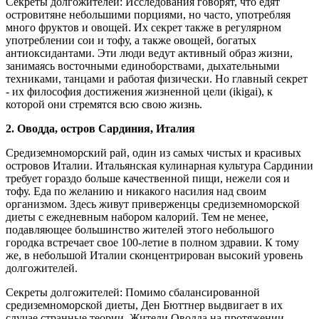
Секреты долгожителей: Исследования говорят, что едят
островитяне небольшими порциями, но часто, употребляя
много фруктов и овощей. Их секрет также в регулярном
употреблении сои и тофу, а также овощей, богатых
антиоксидантами. Эти люди ведут активный образ жизни,
занимаясь восточными единоборствами, дыхательными
техниками, танцами и работая физически. Но главный секрет
- их философия достижения жизненной цели (ikigai), к
которой они стремятся всю свою жизнь.
2. Оводда, остров Сардиния, Италия
Средиземноморский рай, один из самых чистых и красивых
островов Италии. Итальянская кулинарная культура Сардинии
требует гораздо больше качественной пищи, нежели соя и
тофу. Еда по желанию и никакого насилия над своим
организмом. Здесь живут приверженцы средиземноморской
диеты с ежедневным набором калорий. Тем не менее,
подавляющее большинство жителей этого небольшого
городка встречает свое 100-летие в полном здравии. К тому
же, в небольшой Италии сконцентрирован высокий уровень
долгожителей.
Секреты долгожителей: Помимо сбалансированной
средиземноморской диеты, Ден Бюттнер выдвигает в их
случае странные теории. Жители Оводда на протяжении