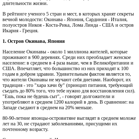
длительности жизни.
В рейтинге ученого 5 стран и мест, в которых хранят секреты
вечной молодости: Окинава - Япония, Сардиния - Италия,
полуостров Никоя - Коста-Рика, Лома Линда - США и остров
Икария - Греция.
1. Остров Окинава, Япония
Население Окинавы - около 1 миллиона жителей, которые
проживают в 900 деревнях. Среди них преобладает женское
население: в среднем в 4 раза выше, чем в Великобритании и
США. Впечатляет, что большинство из них приходят к 100
годам в добром здравии. Удивительным фактом является то,
что жители Окинавы не мучают себя диетами. Наоборот, их
традиция - это "хара хачи бу" (принцип питания, требующий
съедать до 80% того, что тебе нужно для восстановления сил).
"Ешь, пока не будешь сыт", - говорят долгожители и
употребляют в среднем 1200 калорий в день. В сравнение: на
Западе съедают в среднем на 20% меньше.
80-90-летние японцы-островитяне выглядят в среднем моложе
лет на 30, не страдают заболеваниями, присущими их
почтенному возрасту.