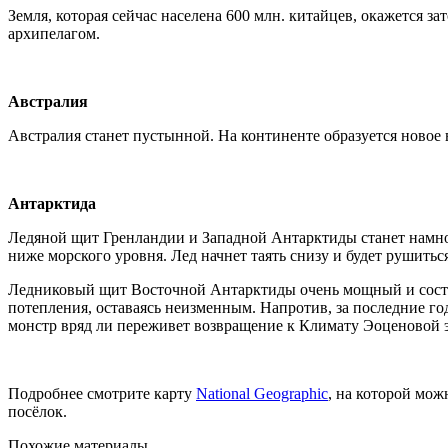
Земля, которая сейчас населена 600 млн. китайцев, окажется з
архипелагом.
Австралия
Австралия станет пустынной. На континенте образуется новое 
Антарктида
Ледяной щит Гренландии и Западной Антарктиды станет намног
ниже морского уровня. Лед начнет таять снизу и будет рушиться
Ледниковый щит Восточной Антарктиды очень мощный и составл
потепления, оставаясь неизменным. Напротив, за последние год
монстр вряд ли переживет возвращение к Климату Эоценовой эп
Подробнее смотрите карту
National Geographic
, на которой мож
посёлок.
Похожие материалы