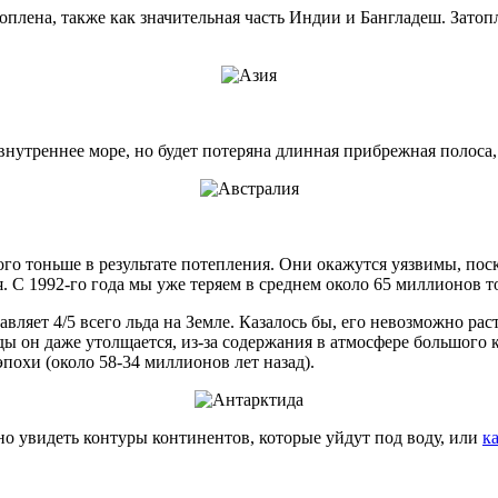
атоплена, также как значительная часть Индии и Бангладеш. Зат
внутреннее море, но будет потеряна длинная прибрежная полоса,
о тоньше в результате потепления. Они окажутся уязвимы, поск
. С 1992-го года мы уже теряем в среднем около 65 миллионов то
яет 4/5 всего льда на Земле. Казалось бы, его невозможно ра
ы он даже утолщается, из-за содержания в атмосфере большого к
охи (около 58-34 миллионов лет назад).
но увидеть контуры континентов, которые уйдут под воду, или
к