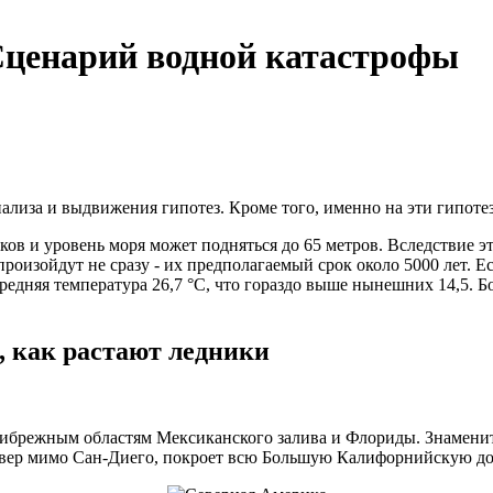
Сценарий водной катастрофы
нализа и выдвижения гипотез. Кроме того, именно на эти гипоте
ков и уровень моря может подняться до 65 метров. Вследствие 
оизойдут не сразу - их предполагаемый срок около 5000 лет. Ес
средняя температура 26,7 °C, что гораздо выше нынешних 14,5. Б
о, как растают ледники
рибрежным областям Мексиканского залива и Флориды. Знаменит
евер мимо Сан-Диего, покроет всю Большую Калифорнийскую до