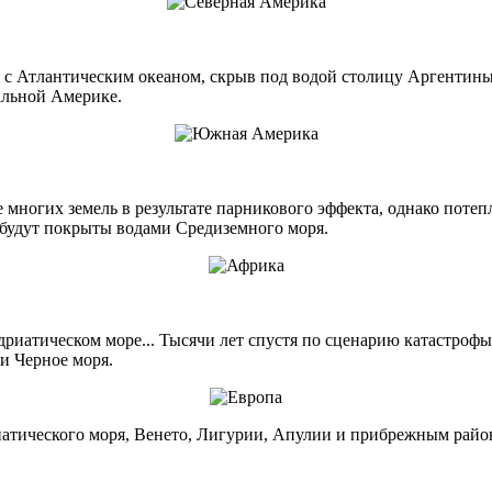
я с Атлантическим океаном, скрыв под водой столицу Аргентины
альной Америке.
многих земель в результате парникового эффекта, однако потепл
 будут покрыты водами Средиземного моря.
дриатическом море... Тысячи лет спустя по сценарию катастроф
и Черное моря.
иатического моря, Венето, Лигурии, Апулии и прибрежным райо