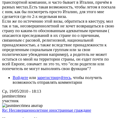
транспортной компании, и часто бывает в Италии, причём в
разных местах.Есть такая возможность, чтобы летом я поехала
с ним, как бы посмотреть просто Италию, для этого мне
сделается где-то 2-х недельная виза.
Если же по истечению этой визы, обратиться в квестуру, мол
так и так, несовершеннолетний не хочет возвращаться в свою
страну по каким-то обоснованным адекватным причинам (
опасаются преследований в их стране по о причинам,
связанным с расовой, религиозной, национальной
принадлежностью, а также вследствие принадлежности к
определенным социальным группам или за свои
политические убеждения например), а родитель не может
остаться со мной на территории страны, он ездит почти по
всей Европе, означает ли это то, что "если родители или
попечитель не могут выполнять свои функции"?
Войдите
или
зарегистрируйтесь
, чтобы получить
возможность отправлять комментарии
Ср, 19/05/2010 - 18:13
jasminecrimea
участник
Re: Несовершеннолетние иностранные граждане