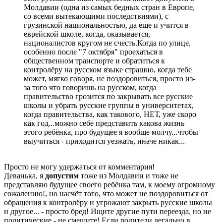
Молдавии (одна из самых бедных стран в Европе,
со всеми вытекающими последствиями), с
грузинской национальностью, да еще и учится в
еврейской школе, когда, оказывается,
националистов кругом не счесть.Когда по улице,
особенно после "7 октября" проехаться в
общественном транспорте и обратиться к
контролёру на русском языке страшно, когда тебе
может, мягко говоря, не поздоровиться, просто из-
за того что говоришь на русском, когда
правительство грозится по закрывать все русские
школы и убрать русские группы в университетах,
когда правительства, как такового, НЕТ, уже скоро
как год...можно себе представить какова жизнь
этого ребёнка, про будущее я вообще молчу...чтобы
выучиться - приходится уезжать, иначе никак...
Просто не могу удержаться от комментария!
Деванька, я
допустим
тоже из Молдавии и тоже не
представляю будущее своего ребёнка там, к моему огромному
сожалению!, но насчёт того, что может не поздоровиться от
обращения к контролёру и угрожают закрыть русские школы
и другое... - просто бред! Ищите другие пути переезда, но не
политические - не смешите! Если родители легально в