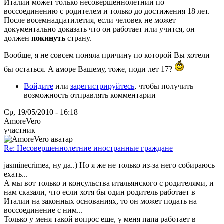
Италии может только несовершеннолетний по
воссоединению с родителем и только до достижения 18 лет.
После восемнадцатилетия, если человек не может
документально доказать что он работает или учится, он
должен
покинуть
страну.
Вообще, я не совсем поняла причину по которой Вы хотели
бы остаться. А аморе Вашему, тоже, поди лет 17?
Войдите
или
зарегистрируйтесь
, чтобы получить
возможность отправлять комментарии
Ср, 19/05/2010 - 16:18
AmoreVero
участник
Re: Несовершеннолетние иностранные граждане
jasminecrimea, ну да..) Но я же не только из-за него собираюсь
ехать...
А мы вот только и консульства итальянского с родителями, и
нам сказали, что если хотя бы один родитель работает в
Италии на законных основаниях, то он может подать на
воссоединение с ним...
Только у меня такой вопрос еще, у меня папа работает в