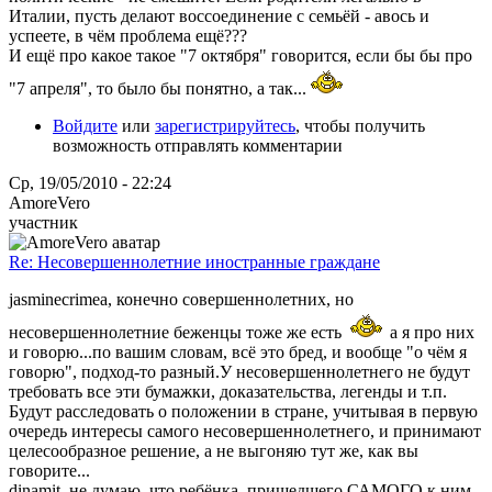
Италии, пусть делают воссоединение с семьёй - авось и
успеете, в чём проблема ещё???
И ещё про какое такое "7 октября" говорится, если бы бы про
"7 апреля", то было бы понятно, а так...
Войдите
или
зарегистрируйтесь
, чтобы получить
возможность отправлять комментарии
Ср, 19/05/2010 - 22:24
AmoreVero
участник
Re: Несовершеннолетние иностранные граждане
jasminecrimea, конечно совершеннолетних, но
несовершеннолетние беженцы тоже же есть
а я про них
и говорю...по вашим словам, всё это бред, и вообще "о чём я
говорю", подход-то разный.У несовершеннолетнего не будут
требовать все эти бумажки, доказательства, легенды и т.п.
Будут расследовать о положении в стране, учитывая в первую
очередь интересы самого несовершеннолетнего, и принимают
целесообразное решение, а не выгоняю тут же, как вы
говорите...
dinamit, не думаю, что ребёнка, пришедшего САМОГО к ним,