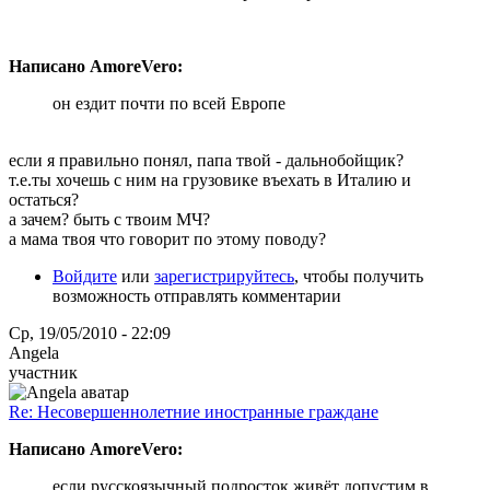
Написано AmoreVero:
он ездит почти по всей Европе
если я правильно понял, папа твой - дальнобойщик?
т.е.ты хочешь с ним на грузовике въехать в Италию и
остаться?
а зачем? быть с твоим МЧ?
а мама твоя что говорит по этому поводу?
Войдите
или
зарегистрируйтесь
, чтобы получить
возможность отправлять комментарии
Ср, 19/05/2010 - 22:09
Angela
участник
Re: Несовершеннолетние иностранные граждане
Написано AmoreVero:
если русскоязычный подросток живёт допустим в