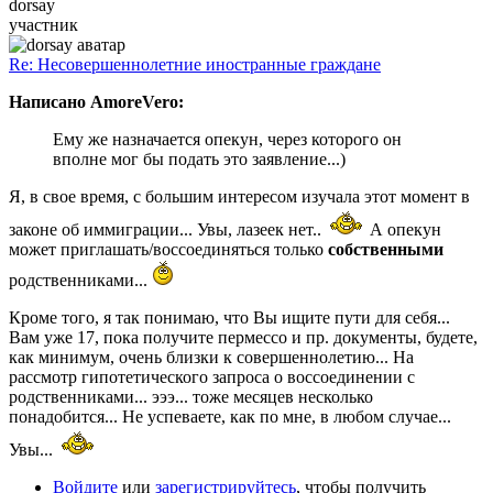
dorsay
участник
Re: Несовершеннолетние иностранные граждане
Написано AmoreVero:
Ему же назначается опекун, через которого он
вполне мог бы подать это заявление...)
Я, в свое время, с большим интересом изучала этот момент в
законе об иммиграции... Увы, лазеек нет..
А опекун
может приглашать/воссоединяться только
собственными
родственниками...
Кроме того, я так понимаю, что Вы ищите пути для себя...
Вам уже 17, пока получите пермессо и пр. документы, будете,
как минимум, очень близки к совершеннолетию... На
рассмотр гипотетического запроса о воссоединении с
родственниками... эээ... тоже месяцев несколько
понадобится... Не успеваете, как по мне, в любом случае...
Увы...
Войдите
или
зарегистрируйтесь
, чтобы получить