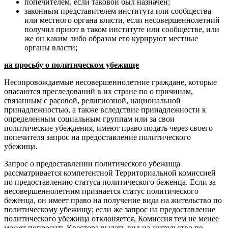
попечителем, если таковой был назначен;
законным представителем института или сообщества
или местного органа власти, если несовершеннолетний
получил приют в таком институте или сообществе, или
же он каким либо образом его курируют местные
органы власти;
на просьбу о политическом убежище
Несопровождаемые несовершеннолетние граждане, которые
опасаются преследований в их стране по о причинам,
связанным с расовой, религиозной, национальной
принадлежностью, а также вследствие принадлежности к
определенным социальным группам или за свои
политические убеждения, имеют право подать через своего
попечителя запрос на предоставление политического
убежища.
Запрос о предоставлении политического убежища
рассматривается компетентной Территориальной комиссией
по предоставлению статуса политического беженца. Если за
несовершеннолетним признается статус политического
беженца, он имеет право на получение вида на жительство по
политическому убежищу; если же запрос на предоставление
политического убежища отклоняется, Комиссия тем не менее
может попросить Квестора выдать вид на жительство по