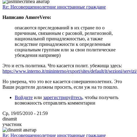
Re: Несовершеннолетние иностранные граждане
Написано AmoreVero:
опасаются преследований в их стране по о
причинам, связанным с расовой, религиозной,
национальной принадлежностью, а также
вследствие принадлежности к определенным
социальным группам или за свои политические
убеждения например)
Это и есть политика. Что касается полит. убежища здесь:
https://www.interno.it/mininterno/export/sites/default/it/sezioni/serv
Но уверена, что это все касается совершеннолетних. Это
Ваши родители должны просить, если уж на то пошло.
Войдите
или
зарегистрируйтесь
, чтобы получить
возможность отправлять комментарии
Ср, 19/05/2010 - 21:59
dinamit
участник
Re: Несовершеннолетние иностранные граждане