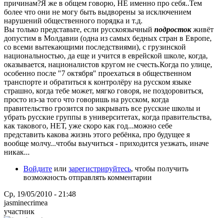
причинам?Я же в общем говорю, НЕ именно про себя..Тем
более что они не могу быть выдворены за исключением
нарушений общественного порядка и т.д.
Вы только представьте, если русскоязычный
подросток
живёт
допустим в Молдавии (одна из самых бедных стран в Европе,
со всеми вытекающими последствиями), с грузинской
национальностью, да еще и учится в еврейской школе, когда,
оказывается, националистов кругом не счесть.Когда по улице,
особенно после "7 октября" проехаться в общественном
транспорте и обратиться к контролёру на русском языке
страшно, когда тебе может, мягко говоря, не поздоровиться,
просто из-за того что говоришь на русском, когда
правительство грозится по закрывать все русские школы и
убрать русские группы в университетах, когда правительства,
как такового, НЕТ, уже скоро как год...можно себе
представить какова жизнь этого ребёнка, про будущее я
вообще молчу...чтобы выучиться - приходится уезжать, иначе
никак...
Войдите
или
зарегистрируйтесь
, чтобы получить
возможность отправлять комментарии
Ср, 19/05/2010 - 21:48
jasminecrimea
участник