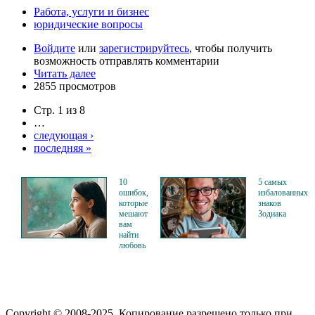
Работа, услуги и бизнес
юридические вопросы
Войдите
или
зарегистрируйтесь
, чтобы получить
возможность отправлять комментарии
Читать далее
2855 просмотров
Стр. 1 из 8
…
следующая ›
последняя »
10
5 самых
ошибок,
избалованных
которые
знаков
мешают
Зодиака
вам
найти
любовь
Copyright © 2008-2025. Копирование разрешено только при