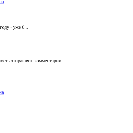
на
оду - уже 6...
ность отправлять комментарии
на