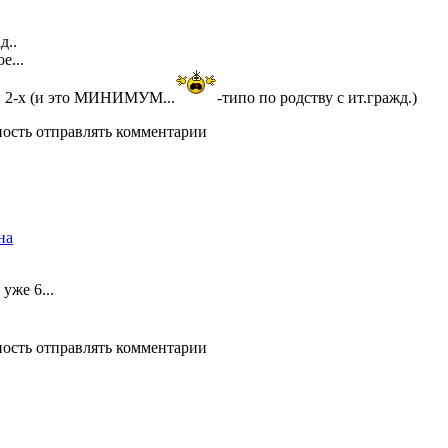
д..
е...
ли 2-х (и это МИНИМУМ...
-типо по родству с ит.гражд.)
ность отправлять комментарии
на
уже 6...
ность отправлять комментарии