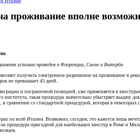
ти Италии
на проживание вполне возмож
жна
еримент успешно проведен в Флоренции, Сиене и Витербо
зволяет получить электронное разрешение на проживание в реко
рок не превышает 45 дней.
играции и пограничной полицией, уже применяется в квестурах
о института, такая процедура значительно убыстряет выдачу до
 в сравнении со стандартной процедурой, которая в некоторых с
ах по всей Италии. Возможно, сегодня, это кажется лишь мечтой
дет ли процедура пригодной для наибольших квестур в Риме и Ми
месяцев.