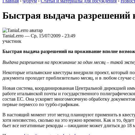
Главная
›
Форум
›
Статьи и материалы для обсуждения
›
Новос
Быстрая выдача разрешений 
TaniaLerro — Ср, 15/07/2009 - 23:49
участник
Быстрая выдача разрешений на проживание вполне возмо
Выдача разрешения на проживание за один месяц – такой эксп
Некоторые итальянские квестуры внедрили проект, который по
документа проходит приблизительно месяц, и в любом случае с
Новая система, координированная Центральной дирекцией имм
работе итальянской почты и государственного полиграфическог
состав ЕС. Она ускоряет многомесячную обработку документов,
первые пермессо по турбо-графикам.
В настоящий момент этот метод планируют применить в квестур
хотя неизвестно, сколько на это нужно времени. Как и то, бу
бьет все негативные рекорды – ожидание может длиться до 18 