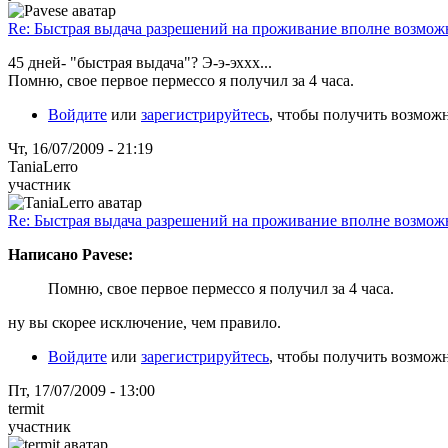
Re: Быстрая выдача разрешений на проживание вполне возмож
45 дней- "быстрая выдача"? Э-э-эххх...
Помню, свое первое пермессо я получил за 4 часа.
Войдите
или
зарегистрируйтесь
, чтобы получить возмож
Чт, 16/07/2009 - 21:19
TaniaLerro
участник
Re: Быстрая выдача разрешений на проживание вполне возмож
Написано Pavese:
Помню, свое первое пермессо я получил за 4 часа.
ну вы скорее исключение, чем правило.
Войдите
или
зарегистрируйтесь
, чтобы получить возмож
Пт, 17/07/2009 - 13:00
termit
участник