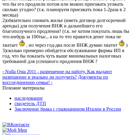
что бы его продлили потом или можно приезжать уезжать
сколько угодно? (т.к. планируем приезжать пока 1-2раза в 2
месяца)
2)обязательно снимать жилье (иметь договор долгосрочной
аренды) для получения ВНЖ и дальнейшего его
благополучного продления? (т.к. не хотим покупать лишь бы
что-нибудь за 100тыс., а на то что нравится денег пока не
хватает
, но через год-два после ВНЖ думаю хватит
)
3)сколько примерно обойдется обслуживание фирмы ИП в
год, что бы показать чуть выше минимальных налоговых
требований для успешного продления ВНЖ ?
‹ Nulla Osta 2011 - разрешение на работу. Как выдают
разрешение и реально ли получить?
Документы по
воссоединению семьи! ›
Похожие материалы
наследование
свидетель ДТП
Заключение брака с гражнанином Италии в России