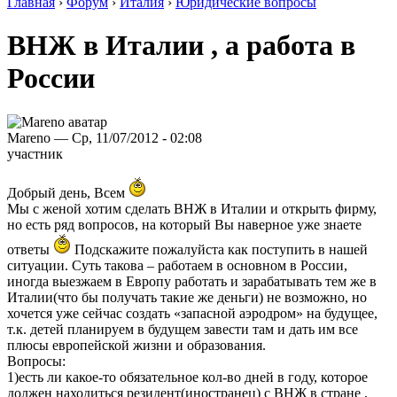
Главная
›
Форум
›
Италия
›
Юридические вопросы
ВНЖ в Италии , а работа в
России
Mareno — Ср, 11/07/2012 - 02:08
участник
Добрый день, Всем
Мы с женой хотим сделать ВНЖ в Италии и открыть фирму,
но есть ряд вопросов, на который Вы наверное уже знаете
ответы
Подскажите пожалуйста как поступить в нашей
ситуации. Суть такова – работаем в основном в России,
иногда выезжаем в Европу работать и зарабатывать тем же в
Италии(что бы получать такие же деньги) не возможно, но
хочется уже сейчас создать «запасной аэродром» на будущее,
т.к. детей планируем в будущем завести там и дать им все
плюсы европейской жизни и образования.
Вопросы:
1)есть ли какое-то обязательное кол-во дней в году, которое
должен находиться резидент(иностранец) с ВНЖ в стране ,