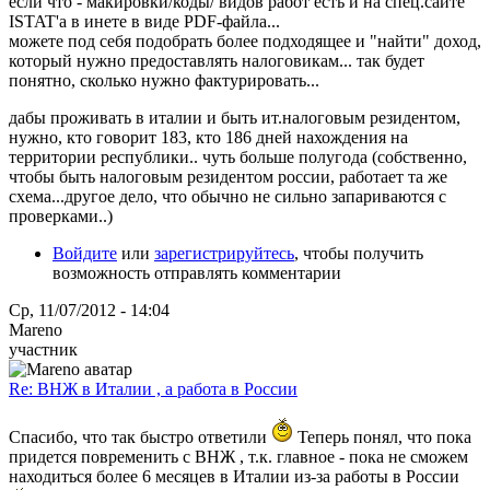
если что - макировки/коды/ видов работ есть и на спец.сайте
ISTAT'a в инете в виде PDF-файла...
можете под себя подобрать более подходящее и "найти" доход,
который нужно предоставлять налоговикам... так будет
понятно, сколько нужно фактурировать...
дабы проживать в италии и быть ит.налоговым резидентом,
нужно, кто говорит 183, кто 186 дней нахождения на
территории республики.. чуть больше полугода (собственно,
чтобы быть налоговым резидентом россии, работает та же
схема...другое дело, что обычно не сильно запариваются с
проверками..)
Войдите
или
зарегистрируйтесь
, чтобы получить
возможность отправлять комментарии
Ср, 11/07/2012 - 14:04
Mareno
участник
Re: ВНЖ в Италии , а работа в России
Спасибо, что так быстро ответили
Теперь понял, что пока
придется повременить с ВНЖ , т.к. главное - пока не сможем
находиться более 6 месяцев в Италии из-за работы в России