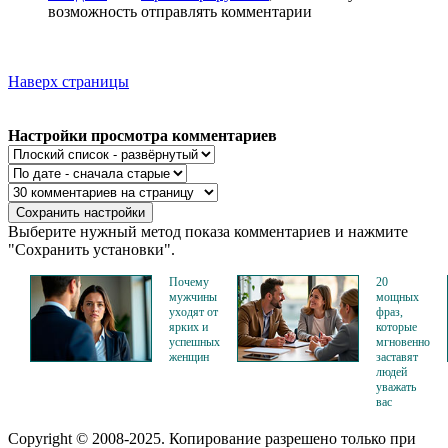
возможность отправлять комментарии
Наверх страницы
Настройки просмотра комментариев
Выберите нужный метод показа комментариев и нажмите
"Сохранить установки".
Почему
20
мужчины
мощных
уходят от
фраз,
ярких и
которые
успешных
мгновенно
женщин
заставят
людей
уважать
вас
Copyright © 2008-2025. Копирование разрешено только при