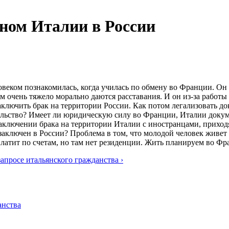
ном Италии в России
веком познакомилась, когда училась по обмену во Франции. Он 
ам очень тяжело морально даются расставания. И он из-за работы
аключить брак на территории России. Как потом легализовать до
ельство? Имеет ли юридическую силу во Франции, Италии докуме
 заключении брака на территории Италии с иностранцами, прих
аключен в России? Проблема в том, что молодой человек живет 
платит по счетам, но там нет резиденции. Жить планируем во Фр
запросе итальянского гражданства ›
анства