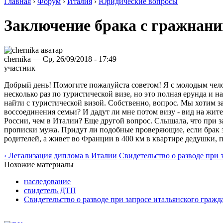
Главная
›
Форум
›
Италия
›
Юридические вопросы
Заключение брака с гражнани
chernika — Ср, 26/09/2018 - 17:49
участник
Добрый день! Помогите пожалуйста советом! Я с молодым чело
несколько раз по туристической визе, но это полная ерунда и н
найти с туристической визой. Собственно, вопрос. Мы хотим з
воссоединения семьи? И дадут ли мне потом визу - вид на жит
России, чем в Италии? Еще другой вопрос. Слышала, что при
прописки мужа. Придут ли подобные проверяющие, если брак з
родителей, а живет во Франции в 400 км в квартире дедушки, 
‹ Легализация диплома в Италии
Свидетельство о разводе при 
Похожие материалы
наследование
свидетель ДТП
Свидетельство о разводе при запросе итальянского гражд