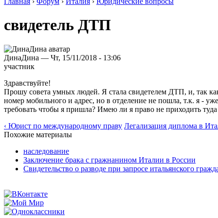
Главная
›
Форум
›
Италия
›
Юридические вопросы
свидетель ДТП
ДинаДина — Чт, 15/11/2018 - 13:06
участник
Здравствуйте!
Прошу совета умных людей. Я стала свидетелем ДТП, и, так как
номер мобильного и адрес, но в отделение не пошла, т.к. я - у
требовать чтобы я пришла? Имею ли я право не приходить туда 
‹ Юрист по международному праву
Легализация диплома в Ита
Похожие материалы
наследование
Заключение брака с гражнанином Италии в России
Свидетельство о разводе при запросе итальянского гражд