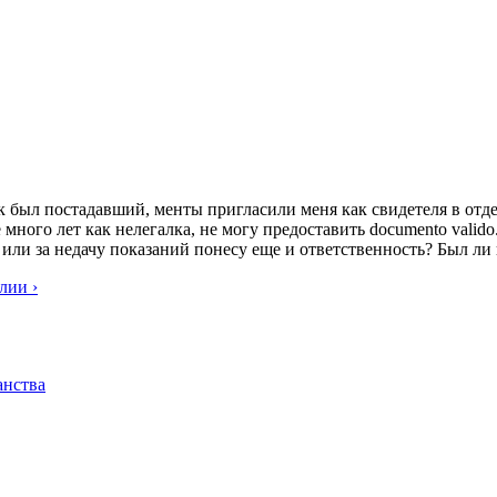
 был постадавший, менты пригласили меня как свидетеля в отделе
же много лет как нелегалка, не могу предоставить documento vali
или за недачу показаний понесу еще и ответственность? Был ли 
лии ›
анства