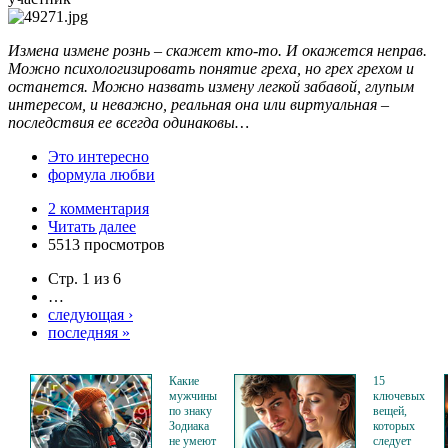
Измена измене рознь – скажет кто-то. И окажется неправ.
Можно психологизировать понятие греха, но грех грехом и
останется. Можно назвать измену легкой забавой, глупым
интересом, и неважно, реальная она или виртуальная –
последствия ее всегда одинаковы…
Это интересно
формула любви
2 комментария
Читать далее
5513 просмотров
Стр. 1 из 6
…
следующая ›
последняя »
Какие
15
мужчины
ключевых
по знаку
вещей,
Зодиака
которых
не умеют
следует