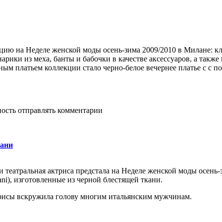
ию на Неделе женской моды осень-зима 2009/2010 в Милане: кл
рики из меха, банты и бабочки в качестве аксессуаров, а также
ным платьем коллекции стало черно-белое вечернее платье с с 
ность отправлять комментарии
рани
и театральная актриса предстала на Неделе женской моды осень
ni), изготовленные из черной блестящей ткани.
трисы вскружила голову многим итальянским мужчинам.