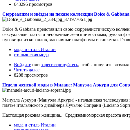
643295 просмотров
Сюрреализм и звёзды на показе коллекции Dolce & Gabbana
Dolce & Gabbana представили свою сюрреалистическую коллекц
сексуальные платья и необычные женские костюмы, рукава-фона
пуговицы из кораллов, массивные платформы и танкетки. Глав
мода и стиль Италии
итальянская мода
Войдите
или
зарегистрируйтесь
, чтобы получить возмож
Читать далее
8288 просмотров
Неделя женской моды в Милане: Мануэла Аркури для Соп
Мануэла Аркури (Мануэла Аркури) - итальянская телеведущая 
платье итальянского дизайнера Лучьяно Сопрани (Luciano Sopra
Настоящая роковая женщина... Средиземноморская красота ак
мода и стиль Италии