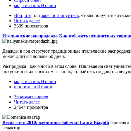
Спроси совет
мода и стиль Италии
Войдите
или
зарегистрируйтесь
, чтобы получить возмож
Читать далее
3309 просмотров
Итальянские распродажи. Как избежать неприятных сюрпр
Дважды в год стартуют традиционные итальянские распродажи,
может длиться дольше 60 дней.
Распродажа - как много в этом слове. Извлекая на свет удивит
покупки в итальянских магазинах, старайтесь следовать след
мода и стиль Италии
шоппинг в Италии
36 комментариев
Читать далее
24644 просмотра
Весна-лето 2010: женщины-бабочки Laura Biagotti
Domenica 
редактор