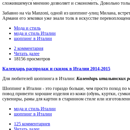
сложившемуся мнению дозволяет и сэкономить. Довольно тольк
Забавно на via Manzoni, одной из шоппинг-улиц Милана, встрет
Армани его земляки уже знали толк в искусстве перевоплощен
Мода и стиль
мода и стиль Италии
шоппинг в Италии
2 комментария
Читать далее
18156 просмотров
Календарь распродаж и скидок в Италии 2014-2015
Для любителей шоппинга в Италии:
Календарь итальянских р
Шоппинг в Италии - это гораздо больше, чем просто поход по м
повод привезти хорошие изделия из кожи (обувь, куртки, сумки
сувениры, рамы для картин в старинном стиле или изготовленн
мода и стиль Италии
шоппинг в Италии
125 комментариев
Читать далее