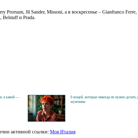
orsum, Jil Sander, Missoni, а в воскресенье – Gianfranco Ferre, Ro
Belstaff и Prada.
и, а какой —
6 вещей, которые никогда не нужно делать 
мужчины
личии активной ссылки:
Моя Италия