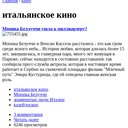
Главная
›
кино
итальянское кино
Моника Беллуччи ушла к миллиардеру?
Моника Белуччи и Венсан Кассель расстались - это как гром
среди ясного неба... История любви, которая длилась более 15
лет, завершилась, и гламурная пара, много лет живущая в
Париже, сейчас находится в состоянии расставания: так
сообщила пресс-служба актрисы, которая в настоящее время
работает в Сербии на съемочной площадке фильма "Млечный
путь" Эмира Кустурицы, где ей отведена главная женская
роль.
итальянское кино
Моника Белуччи
знаменитые люди Италии
калейдоскоп
3 комментария
Читать далее
6246 просмотров