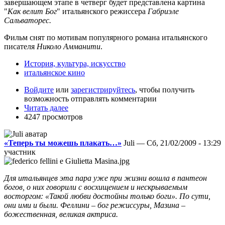
завершающем этапе в четверг будет представлена картина
"
Как велит Бог
" итальянского режиссера
Габриэле
Сальваторес.
Фильм снят по мотивам популярного романа итальянского
писателя
Николо Амманити
.
История, культура, искусство
итальянское кино
Войдите
или
зарегистрируйтесь
, чтобы получить
возможность отправлять комментарии
Читать далее
4247 просмотров
«Теперь ты можешь плакать…»
Juli — Сб, 21/02/2009 - 13:29
участник
Для итальянцев эта пара уже при жизни вошла в пантеон
богов, о них говорили с восхищением и нескрываемым
восторгом: «Такой любви достойны только боги». По сути,
они ими и были. Феллини – бог режиссуры, Мазина –
божественная, великая актриса.