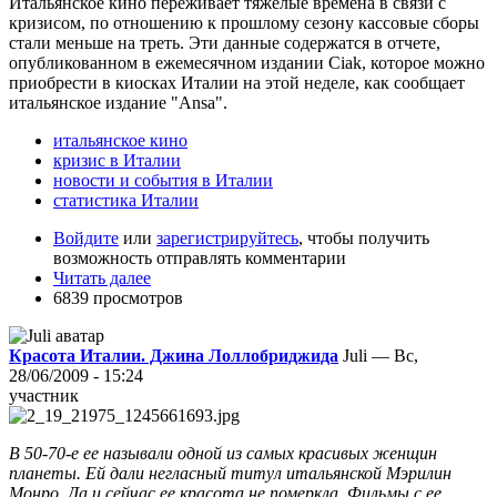
Итальянское кино переживает тяжелые времена в связи с
кризисом, по отношению к прошлому сезону кассовые сборы
стали меньше на треть. Эти данные содержатся в отчете,
опубликованном в ежемесячном издании Ciak, которое можно
приобрести в киосках Италии на этой неделе, как сообщает
итальянское издание "Ansa".
итальянское кино
кризис в Италии
новости и события в Италии
статистика Италии
Войдите
или
зарегистрируйтесь
, чтобы получить
возможность отправлять комментарии
Читать далее
6839 просмотров
Красота Италии. Джина Лоллобриджида
Juli — Вс,
28/06/2009 - 15:24
участник
В 50-70-е ее называли одной из самых красивых женщин
планеты. Ей дали негласный титул итальянской Мэрилин
Монро. Да и сейчас ее красота не померкла. Фильмы с ее