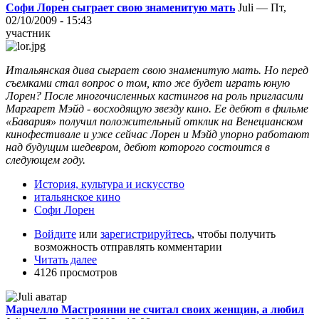
Софи Лорен сыграет свою знаменитую мать
Juli — Пт,
02/10/2009 - 15:43
участник
Итальянская дива сыграет свою знаменитую мать. Но перед
съемками стал вопрос о том, кто же будет играть юную
Лорен? После многочисленных кастингов на роль пригласили
Маргарет Мэйд - восходящую звезду кино. Ее дебют в фильме
«Бавария» получил положительный отклик на Венецианском
кинофестивале и уже сейчас Лорен и Мэйд упорно работают
над будущим шедевром, дебют которого состоится в
следующем году.
История, культура и искусство
итальянское кино
Софи Лорен
Войдите
или
зарегистрируйтесь
, чтобы получить
возможность отправлять комментарии
Читать далее
4126 просмотров
Марчелло Мастроянни не считал своих женщин, а любил