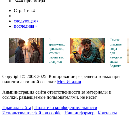
7444 просмотра
Стр. 1 из 4
…
следующая ›
последняя »
9
Самые
тревожных
опасные
признаков,
годы
что ваш
для
парень вас
каждого
стыдится
знака
Зодиака
Copyright © 2008-2025. Копирование разрешено только при
наличии активной ссылки:
Моя Италия
Администрация сайта ответственности за материалы и
ссылки, размещаемые пользователями, не несет.
Правила сайта
|
Политика конфиденциальности
|
Использование файлов cookie
|
Наш информер
|
Контакты