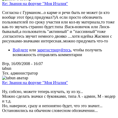
Re: Звания на форуме "Моя Италия"
Согласна с Гурманом...о карме и речи быть не может (и кто
вообще этот бред придумал?)А если просто обозначить
пользователей по сроку участия или кол-ву материала,то тоже
как-то звучать странно будет.типа :Вася-новичок или Люся-
бывалый,а пользователь "активный" и "пассивный"тоже
,согласитесь звучит немного двояко ....хотя идейка Жасмин с
рисунками-значками интересная..можно придумать что-то
Войдите
или
зарегистрируйтесь
, чтобы получить
возможность отправлять комментарии
Втр, 16/09/2008 - 16:07
tabun
Тех. администратор
Re: Звания на форуме "Моя Италия"
Ну, собсно, можете теперь изучать, ху из ху...
Можно сделать значки с буковками, типа А - админ, М - модер
и т.д.
Но, наверное, сразу и непонятно будет, что это значит...
Остановились на обычном словесном обозначении...