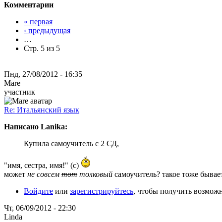
Комментарии
« первая
‹ предыдущая
…
Стр. 5 из 5
Пнд, 27/08/2012 - 16:35
Mare
участник
Re: Итальянский язык
Написано Lanika:
Купила самоучитель с 2 СД,
"имя, сестра, имя!" (с)
может
не совсем
тот
толковый
самоучитель? такое тоже бывает.
Войдите
или
зарегистрируйтесь
, чтобы получить возмож
Чт, 06/09/2012 - 22:30
Linda