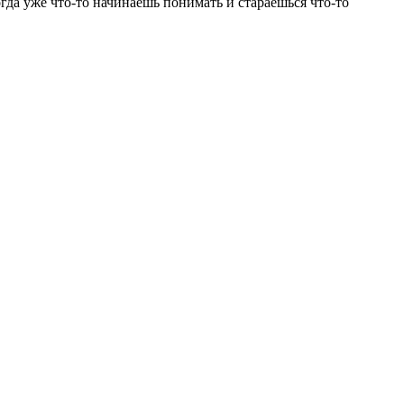
когда уже что-то начинаешь понимать и стараешься что-то