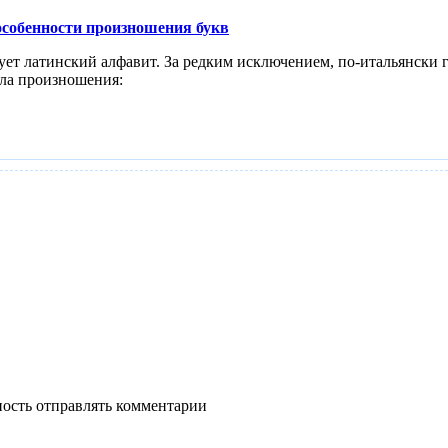
особенности произношения букв
ет латинский алфавит. За редким исключением, по-итальянски г
ла произношения:
ность отправлять комментарии