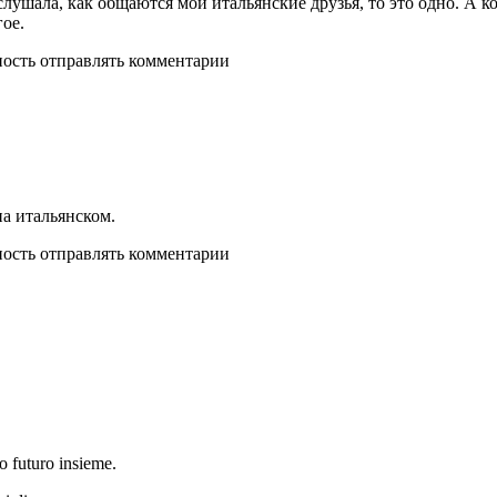
 слушала, как общаются мои итальянские друзья, то это одно. А 
гое.
ность отправлять комментарии
на итальянском.
ность отправлять комментарии
go futuro insieme.