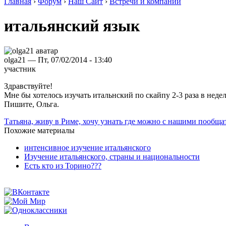
Главная
›
Форум
›
Наш Сайт
›
Встречи и компании
итальянский язык
olga21 — Пт, 07/02/2014 - 13:40
участник
Здравствуйте!
Мне бы хотелось изучать итальнский по скайпу 2-3 раза в нед
Пишите, Ольга.
Татьяна, живу в Риме, хочу узнать где можно с нашими пообща
Похожие материалы
интенсивноe изучениe итальянского
Изучение итальянского, страны и национальности
Есть кто из Торино???