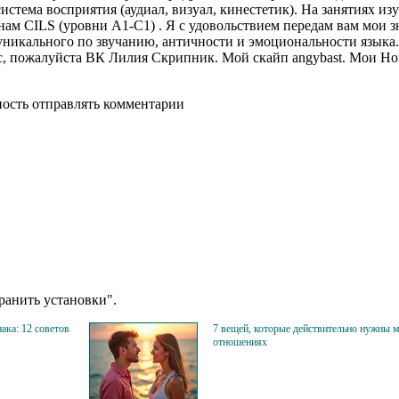
стема восприятия (аудиал, визуал, кинестетик). На занятиях из
м СILS (уровни A1-C1) . Я с удовольствием передам вам мои з
 уникального по звучанию, античности и эмоциональности языка
лс, пожалуйста ВК Лилия Скрипник. Мой скайп angybast. Мои Н
ность отправлять комментарии
анить установки".
ака: 12 советов
7 вещей, которые действительно нужны 
отношениях