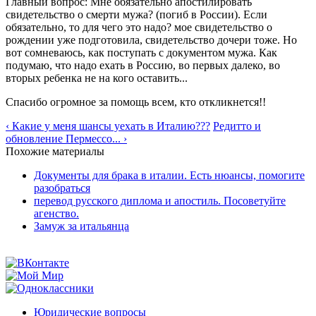
Главный вопрос: Мне обязательно апостилировать
свидетельство о смерти мужа? (погиб в России). Если
обязательно, то для чего это надо? мое свидетельство о
рождении уже подготовила, свидетельство дочери тоже. Но
вот сомневаюсь, как поступать с документом мужа. Как
подумаю, что надо ехать в Россию, во первых далеко, во
вторых ребенка не на кого оставить...
Спасибо огромное за помощь всем, кто откликнется!!
‹ Какие у меня шансы уехать в Италию???
Редитто и
обновление Пермессо... ›
Похожие материалы
Документы для брака в италии. Есть нюансы, помогите
разобраться
перевод русского диплома и апостиль. Посоветуйте
агенство.
Замуж за итальянца
Юридические вопросы