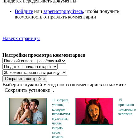
придется переделывать документы.
Войдите
или
зарегистрируйтесь
, чтобы получить
возможность отправлять комментарии
Наверх страницы
Настройки просмотра комментариев
Выберите нужный метод показа комментариев и нажмите
"Сохранить установки".
11 хитрых
15
уловок,
признаков
которые
токсичного
используют
человека
мужчины,
чтобы
скрыть
свою
измену