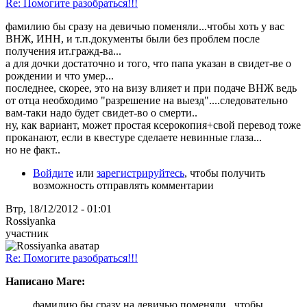
Re: Помогите разобраться!!!
фамилию бы сразу на девичью поменяли...чтобы хоть у вас
ВНЖ, ИНН, и т.п.документы были без проблем после
получения ит.гражд-ва...
а для дочки достаточно и того, что папа указан в свидет-ве о
рождении и что умер...
последнее, скорее, это на визу влияет и при подаче ВНЖ ведь
от отца необходимо "разрешение на выезд"....следовательно
вам-таки надо будет свидет-во о смерти..
ну, как вариант, может простая ксерокопия+свой перевод тоже
проканают, если в квестуре сделаете невинные глаза...
но не факт..
Войдите
или
зарегистрируйтесь
, чтобы получить
возможность отправлять комментарии
Втр, 18/12/2012 - 01:01
Rossiyanka
участник
Re: Помогите разобраться!!!
Написано Mare:
фамилию бы сразу на девичью поменяли...чтобы