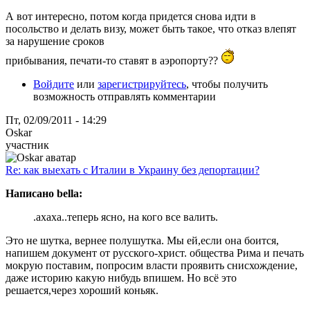
А вот интересно, потом когда придется снова идти в
посольство и делать визу, может быть такое, что отказ влепят
за нарушение сроков
прибывания, печати-то ставят в аэропорту??
Войдите
или
зарегистрируйтесь
, чтобы получить
возможность отправлять комментарии
Пт, 02/09/2011 - 14:29
Oskar
участник
Re: как выехать с Италии в Украину без депортации?
Написано bella:
.ахаха..теперь ясно, на кого все валить.
Это не шутка, вернее полушутка. Мы ей,если она боится,
напишем документ от русского-христ. общества Рима и печать
мокрую поставим, попросим власти проявить снисхождение,
даже историю какую нибудь впишем. Но всё это
решается,через хороший коньяк.