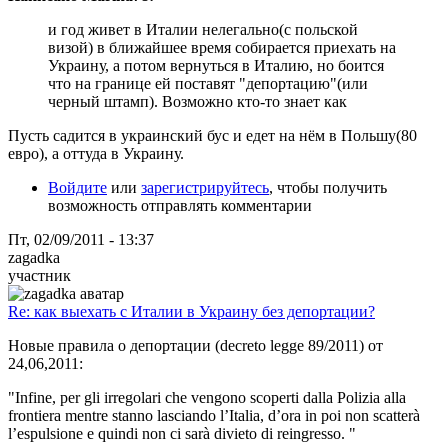
и год живет в Италии нелегально(с польской
визой) в ближайшее время собирается приехать на
Украину, а потом вернуться в Италию, но боится
что на границе ей поставят "депортацию"(или
черный штамп). Возможно кто-то знает как
Пусть садится в украинский бус и едет на нём в Польшу(80
евро), а оттуда в Украину.
Войдите
или
зарегистрируйтесь
, чтобы получить
возможность отправлять комментарии
Пт, 02/09/2011 - 13:37
zagadka
участник
Re: как выехать с Италии в Украину без депортации?
Новые правила о депортации (decreto legge 89/2011) от
24,06,2011:
"Infine, per gli irregolari che vengono scoperti dalla Polizia alla
frontiera mentre stanno lasciando l’Italia, d’ora in poi non scatterà
l’espulsione e quindi non ci sarà divieto di reingresso. "