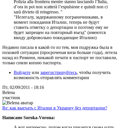
Polizia alla frontiera mentre stanno lasciando l’Italia,
d’ora in poi non scatterà l’espulsione e quindi non ci
sarà divieto di reingresso. "
"Нелегалу, задержанному пограничниками, в
момент покидания Италии, теперь не будут
ставить отметку о депортации и поэтому ему не
будет запрещен на повторный въезд" (имеются
ввиду добровольно покидающие Италию)
Недавно писала в какой-то из тем, моя подружка была в
похожей ситуации (просроченая виза больше года), летела
назад из Римини, никакой печати в паспорт не поставили,
только сняли копию паспорта.
Войдите
или
зарегистрируйтесь
, чтобы получить
возможность отправлять комментарии
Пт, 02/09/2011 - 18:16
Belena
участник
Re: как выехать с Италии в Украину без депортации?
Написано Soroka-Vorona:
А вот интересно, потом когда придется снова идти