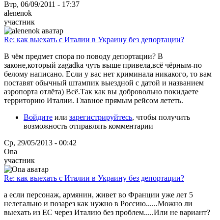
Втр, 06/09/2011 - 17:37
alenenok
участник
Re: как выехать с Италии в Украину без депортации?
В чём предмет спора по поводу депортации? В
законе,который zagadka чуть выше привела,всё чёрным-по
белому написано. Если у вас нет криминала никакого, то вам
поставят обычный штампик выездной с датой и названием
аэропорта отлёта) Всё.Так как вы добровольно покидаете
территорию Италии. Главное прямым рейсом лететь.
Войдите
или
зарегистрируйтесь
, чтобы получить
возможность отправлять комментарии
Ср, 29/05/2013 - 00:42
Ona
участник
Re: как выехать с Италии в Украину без депортации?
а если персонаж, армянин, живет во Франции уже лет 5
нелегально и позарез как нужно в Россию......Можно ли
выехать из ЕС через Италию без проблем.....Или не вариант?