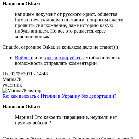
Написано Oskar:
напишем документ от русского-христ. общества
Рима и печать мокрую поставим, попросим власти
проявить снисхождение, даже историю какую
нибудь впишем. Но всё это решается,через
хороший коньяк.
Спаибо, огромное Oskar, за коньяком дело не станет)))
Войдите
или
зарегистрируйтесь
, чтобы получить
возможность отправлять комментарии
Пт, 02/09/2011 - 14:48
Marina78
участник
Re: как выехать с Италии в Украину без депортации?
Написано Oskar:
Марина! Это какое то извращение, неужели нет
прямых рейсов!?
Сама в шоке была, когда узнала. Бронировала билеты через E-