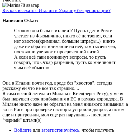
Re: как выехать с Италии в Украину без депортации?
Написано Oskar:
Сколько она была в италии!? Пусть едет в Рим и
улетает из Фьюмичино, никто её не тронет, если
нет хвостов(криминал, большие штрафы..), никто
даже не обратит внимание на неё, там тысячи чел,
постоянно улетают с просроченной визой.
А если всё таки возникнут вопросы, то пусть
говорит, что Оскар разрешил, пусть ко мне звонят
я им всё объясню
Она в Италии почти год, вроде без "хвостов", сегодня
расскажу ей что не все так страшно....
Я сама весной летела из Милана в Киев(через Ригу), у меня
был нарушен срок прибывания в ЕС в рамках корридора, В
Милане никто даже не обратил на меня никакого внимания, а
вот в Риге при проверке паспорта устроили допрос, а потом
еще и пригрозили, мол еще раз нарушишь - поставим
"черный" штамп(((
Войдите
или
зарегистрируйтесь
, чтобы получить