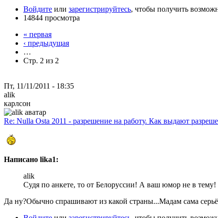
Войдите
или
зарегистрируйтесь
, чтобы получить возмож
14844 просмотра
« первая
‹ предыдущая
…
Стр. 2 из 2
Пт, 11/11/2011 - 18:35
alik
карлсон
Re: Nulla Osta 2011 - разрешение на работу. Как выдают разреш
Написано lika1:
alik
Судя по анкете, то от Белоруссии! А ваш юмор не в тему!
Да ну?Обычно спрашивают из какой страны...Мадам сама серьёзн
Войдите
или
зарегистрируйтесь
, чтобы получить возмож