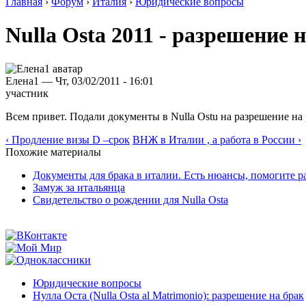
Главная
›
Форум
›
Италия
›
Юридические вопросы
Nulla Osta 2011 - разрешение
Елена1 — Чт, 03/02/2011 - 16:01
участник
Всем привет. Подали документы в Nulla Ostu на разрешение на 
‹ Продление визы D –срок
ВНЖ в Италии , а работа в России ›
Похожие материалы
Документы для брака в италии. Есть нюансы, помогите р
Замуж за итальянца
Свидетельство о рождении для Nulla Osta
Юридические вопросы
Нулла Оста (Nulla Osta al Matrimonio): разрешение на брак