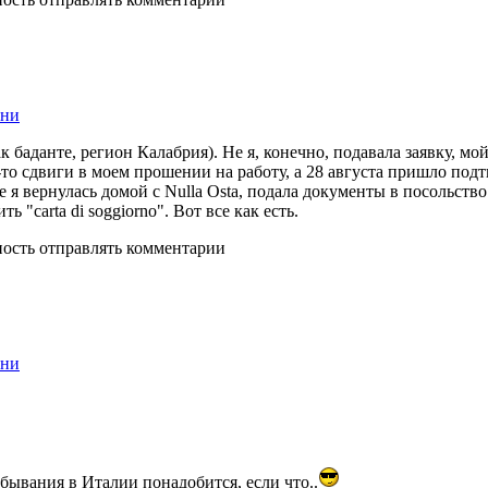
ени
ак баданте, регион Калабрия). Не я, конечно, подавала заявку, м
-то сдвиги в моем прошении на работу, а 28 августа пришло подтв
 я вернулась домой с Nulla Osta, подала документы в посольство
ь "carta di soggiorno". Вот все как есть.
ность отправлять комментарии
ени
ребывания в Италии понадобится, если что..