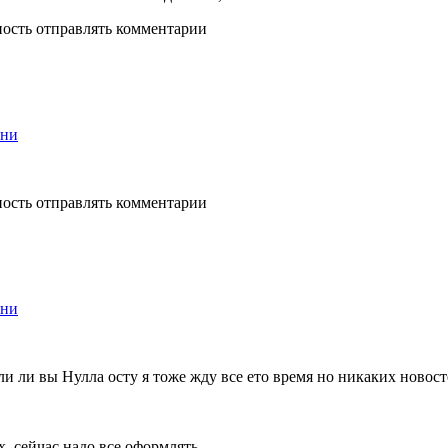
ность отправлять комментарии
ени
ность отправлять комментарии
ени
и ли вы Нулла осту я тоже жду все ето время но никаких новост
х, сейчас надо все оформлять