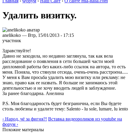
Главная
›
Форум
›
Наш Сайт
›
О сайте mia-italia.com
Удалить визитку.
anelikoko — Втр, 15/01/2013 - 17:15
участник
Здравствуйте!
Давно не заходила, но недавно заглянула, так как вела
расследование о появления в сети большей части моей
дипломной работы без каких-либо ссылок на автора, то есть
меня. Поняла, что стянули отсюда, очень-очень расстроена.....
У меня к Вам просьба удалить мою визитку или рекламу: не
знаю, право как ее назвать. Я больше не занимаюсь этой
деятельностью и не хочу вводить людей в заблуждение.
За ранее благодарна. Анелина
P.S. Моя благодарность будет безгранична, если Вы будете
столь любезны и удалите тему: Salento - lu sole, lumare, lu iento
‹ Народ, чё за фигня?!
Вставка видеороликов из youtube на
форум ›
Похожие материалы