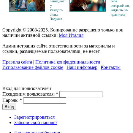
завидуют
себя
у
отстранённо,
каждого
когда вы им
знака
нравитесь
Зодиака
Copyright © 2008-2025. Копирование разрешено только при
наличии активной ссылки:
Моя Италия
Администрация сайта ответственности за материалы и
ссылки, размещаемые пользователями, не несет.
Правила сайта
|
Политика конфиденциальности
|
Использование файлов cookie
|
Наш информер
|
Контакты
Вход для пользователей
Псевдоним пользователя:
*
Пароль:
*
Зарегистрироваться
Забыли свой пароль?
Последние сообщения