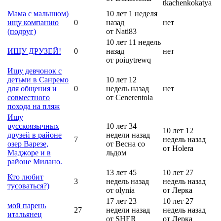
tkachenkokatya
Мама с малышом)
10 лет 1 неделя
ищу компанию
0
назад
нет
(подруг)
от Nati83
10 лет 11 недель
ИЩУ ДРУЗЕЙ!
0
назад
нет
от poiuytrewq
Ищу девчонок с
детьми в Санремо
10 лет 12
для общения и
0
недель назад
нет
совместного
от Cenerentola
похода на пляж
Ищу
русскоязычных
10 лет 34
10 лет 12
друзей в районе
недели назад
7
недель назад
озер Варезе,
от Весна со
от Holera
Маджоре и в
льдом
районе Милано.
13 лет 45
10 лет 27
Кто любит
3
недель назад
недель назад
тусоваться?)
от olynia
от Лерка
17 лет 23
10 лет 27
мой парень
27
недели назад
недель назад
итальянец
от SHER
от Лерка