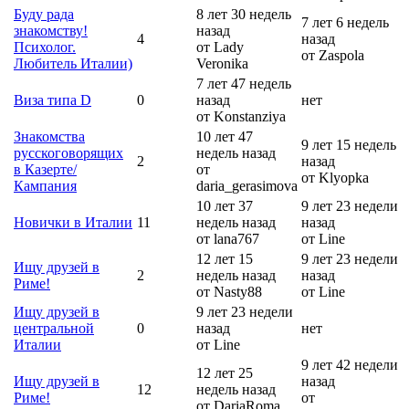
Буду рада
8 лет 30 недель
7 лет 6 недель
знакомству!
назад
4
назад
Психолог.
от Lady
от Zaspola
Любитель Италии)
Veronika
7 лет 47 недель
Виза типа D
0
назад
нет
от Konstanziya
Знакомства
10 лет 47
9 лет 15 недель
русскоговорящих
недель назад
2
назад
в Казерте/
от
от Klyopka
Кампания
daria_gerasimova
10 лет 37
9 лет 23 недели
Новички в Италии
11
недель назад
назад
от lana767
от Line
12 лет 15
9 лет 23 недели
Ищу друзей в
2
недель назад
назад
Риме!
от Nasty88
от Line
Ищу друзей в
9 лет 23 недели
центральной
0
назад
нет
Италии
от Line
9 лет 42 недели
12 лет 25
Ищу друзей в
назад
12
недель назад
Риме!
от
от DariaRoma