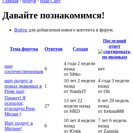
Главная
›
Форум
›
Наш Сайт
Давайте познакомимся!
Войти
для добавления нового контента в форум.
Последний
ответ
Тема форума
Ответов
Создан
4 года 2 недели
ищу
0
назад
нет
соотечественников
от Sibko
ищу подруг и
10 лет 2 недели
4 года 3 недели
новых знакомых в
1
назад
назад
Риме ищу
от NatalyIT
от Oli
Привет! Я
13 лет 22
6 лет 29 недель
психолог,
27
недели назад
назад
курсирую Рим-
от HRD
от fortuna888
Милан;)
10 лет 4 недели
7 лет 6 недель
Ищу подруг в
6
назад
назад
Милане!
от Юлёк
от Zaspola