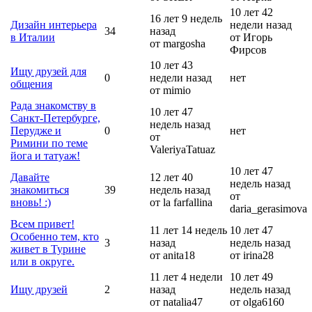
10 лет 42
16 лет 9 недель
Дизайн интерьера
недели назад
34
назад
в Италии
от Игорь
от margosha
Фирсов
10 лет 43
Ищу друзей для
0
недели назад
нет
общения
от mimio
Рада знакомству в
10 лет 47
Санкт-Петербурге,
недель назад
Перудже и
0
нет
от
Римини по теме
ValeriyaTatuaz
йога и татуаж!
10 лет 47
Давайте
12 лет 40
недель назад
знакомиться
39
недель назад
от
вновь! :)
от la farfallina
daria_gerasimova
Всем привет!
11 лет 14 недель
10 лет 47
Особенно тем, кто
3
назад
недель назад
живет в Турине
от anita18
от irina28
или в округе.
11 лет 4 недели
10 лет 49
Ищу друзей
2
назад
недель назад
от natalia47
от olga6160