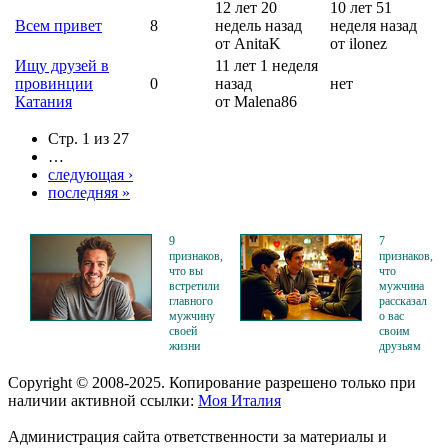
12 лет 20
10 лет 51
Всем привет
8
недель назад
неделя назад
от AnitaK
от ilonez
Ищу друзей в
11 лет 1 неделя
провинции
0
назад
нет
Катания
от Malena86
Стр. 1 из 27
…
следующая ›
последняя »
9
7
признаков,
признаков,
что вы
что
встретили
мужчина
главного
рассказал
мужчину
о вас
своей
своим
жизни
друзьям
Copyright © 2008-2025. Копирование разрешено только при
наличии активной ссылки:
Моя Италия
Администрация сайта ответственности за материалы и